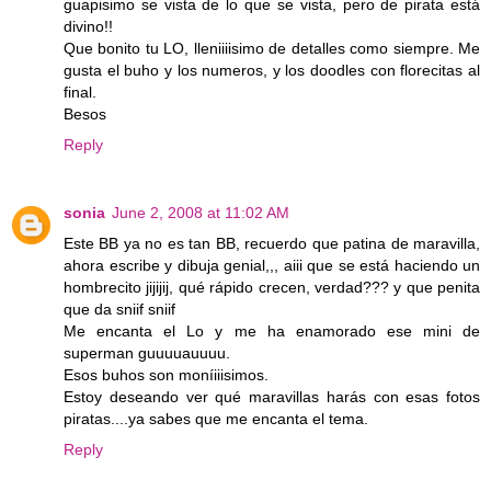
guapisimo se vista de lo que se vista, pero de pirata está
divino!!
Que bonito tu LO, lleniiiisimo de detalles como siempre. Me
gusta el buho y los numeros, y los doodles con florecitas al
final.
Besos
Reply
sonia
June 2, 2008 at 11:02 AM
Este BB ya no es tan BB, recuerdo que patina de maravilla,
ahora escribe y dibuja genial,,, aiii que se está haciendo un
hombrecito jijijij, qué rápido crecen, verdad??? y que penita
que da sniif sniif
Me encanta el Lo y me ha enamorado ese mini de
superman guuuuauuuu.
Esos buhos son moníiiisimos.
Estoy deseando ver qué maravillas harás con esas fotos
piratas....ya sabes que me encanta el tema.
Reply