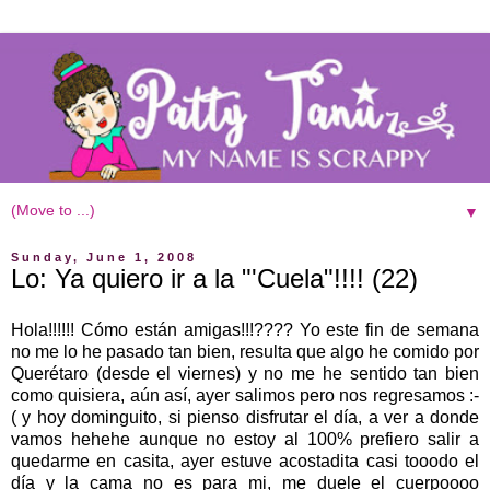
▼
Sunday, June 1, 2008
Lo: Ya quiero ir a la "'Cuela"!!!! (22)
Hola!!!!!! Cómo están amigas!!!???? Yo este fin de semana
no me lo he pasado tan bien, resulta que algo he comido por
Querétaro (desde el viernes) y no me he sentido tan bien
como quisiera, aún así, ayer salimos pero nos regresamos :-
( y hoy dominguito, si pienso disfrutar el día, a ver a donde
vamos hehehe aunque no estoy al 100% prefiero salir a
quedarme en casita, ayer estuve acostadita casi tooodo el
día y la cama no es para mi, me duele el cuerpoooo