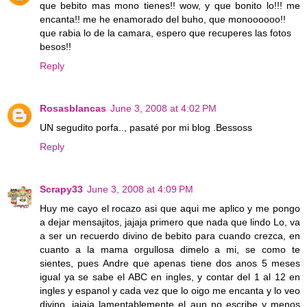
que bebito mas mono tienes!! wow, y que bonito lo!!! me
encanta!! me he enamorado del buho, que monoooooo!!
que rabia lo de la camara, espero que recuperes las fotos
besos!!
Reply
Rosasblancas
June 3, 2008 at 4:02 PM
UN segudito porfa.., pasaté por mi blog .Bessoss
Reply
Scrapy33
June 3, 2008 at 4:09 PM
Huy me cayo el rocazo asi que aqui me aplico y me pongo
a dejar mensajitos, jajaja primero que nada que lindo Lo, va
a ser un recuerdo divino de bebito para cuando crezca, en
cuanto a la mama orgullosa dimelo a mi, se como te
sientes, pues Andre que apenas tiene dos anos 5 meses
igual ya se sabe el ABC en ingles, y contar del 1 al 12 en
ingles y espanol y cada vez que lo oigo me encanta y lo veo
divino, jajaja lamentablemente el aun no escribe y menos