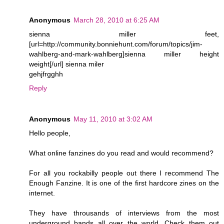
Anonymous
March 28, 2010 at 6:25 AM
sienna miller feet,
[url=http://community.bonniehunt.com/forum/topics/jim-
wahlberg-and-mark-wahlberg]sienna miller height
weight[/url] sienna miler
gehjfrgghh
Reply
Anonymous
May 11, 2010 at 3:02 AM
Hello people,
What online fanzines do you read and would recommend?
For all you rockabilly people out there I recommend The
Enough Fanzine. It is one of the first hardcore zines on the
internet.
They have throusands of interviews from the most
underground bands all over the world. Check them out