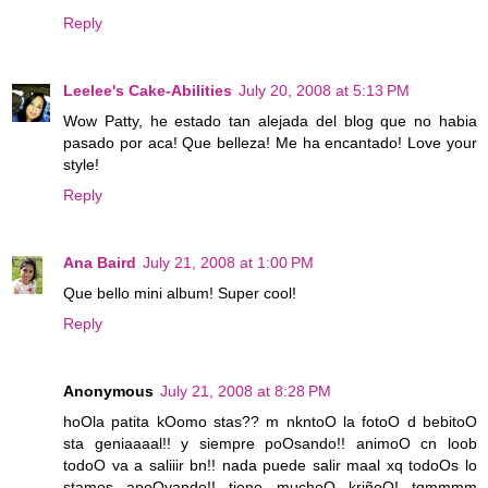
Reply
Leelee's Cake-Abilities
July 20, 2008 at 5:13 PM
Wow Patty, he estado tan alejada del blog que no habia
pasado por aca! Que belleza! Me ha encantado! Love your
style!
Reply
Ana Baird
July 21, 2008 at 1:00 PM
Que bello mini album! Super cool!
Reply
Anonymous
July 21, 2008 at 8:28 PM
hoOla patita kOomo stas?? m nkntoO la fotoO d bebitoO
sta geniaaaal!! y siempre poOsando!! animoO cn loob
todoO va a saliiir bn!! nada puede salir maal xq todoOs lo
stamos apoOyando!! tiene muchoO kriñoO! tqmmmm