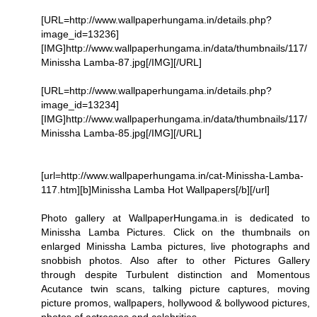
[URL=http://www.wallpaperhungama.in/details.php?
image_id=13236]
[IMG]http://www.wallpaperhungama.in/data/thumbnails/117/
Minissha Lamba-87.jpg[/IMG][/URL]
[URL=http://www.wallpaperhungama.in/details.php?
image_id=13234]
[IMG]http://www.wallpaperhungama.in/data/thumbnails/117/
Minissha Lamba-85.jpg[/IMG][/URL]
[url=http://www.wallpaperhungama.in/cat-Minissha-Lamba-
117.htm][b]Minissha Lamba Hot Wallpapers[/b][/url]
Photo gallery at WallpaperHungama.in is dedicated to
Minissha Lamba Pictures. Click on the thumbnails on
enlarged Minissha Lamba pictures, live photographs and
snobbish photos. Also after to other Pictures Gallery
through despite Turbulent distinction and Momentous
Acutance twin scans, talking picture captures, moving
picture promos, wallpapers, hollywood & bollywood pictures,