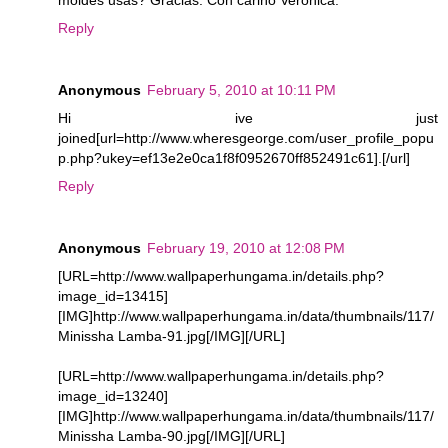
moldes usas? Gracias. Con cariño Verónica.
Reply
Anonymous
February 5, 2010 at 10:11 PM
Hi ive just
joined[url=http://www.wheresgeorge.com/user_profile_popu
p.php?ukey=ef13e2e0ca1f8f0952670ff852491c61].[/url]
Reply
Anonymous
February 19, 2010 at 12:08 PM
[URL=http://www.wallpaperhungama.in/details.php?
image_id=13415]
[IMG]http://www.wallpaperhungama.in/data/thumbnails/117/
Minissha Lamba-91.jpg[/IMG][/URL]
[URL=http://www.wallpaperhungama.in/details.php?
image_id=13240]
[IMG]http://www.wallpaperhungama.in/data/thumbnails/117/
Minissha Lamba-90.jpg[/IMG][/URL]