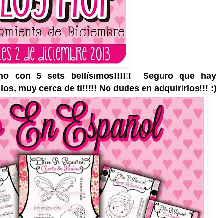
no con 5 sets bellísimos!!!!!! Seguro que ha
os, muy cerca de ti!!!!! No dudes en adquirirlos!!! :)