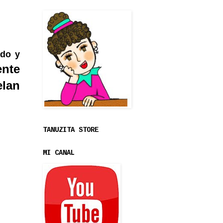
ado y
ente
elan
TANUZITA STORE
MI CANAL