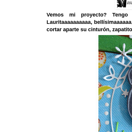
Vemos mi proyecto? Tengo m
Lauritaaaaaaaaaa, bellísimaaaaaa, 
cortar aparte su cinturón, zapatit