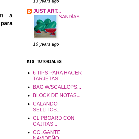
13 years ago
JUST ART...
en a
SANDÍAS...
 para
16 years ago
MIS TUTORIALES
6 TIPS PARA HACER
TARJETAS...
BAG W/SCALLOPS...
BLOCK DE NOTAS...
CALANDO
SELLITOS....
CLIPBOARD CON
CAJITAS...
COLGANTE
NAVIDEÑO