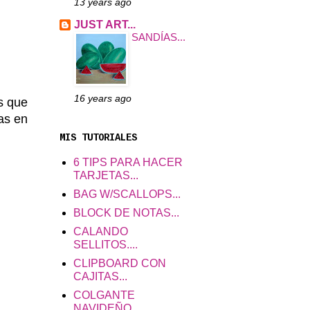
13 years ago
JUST ART...
SANDÍAS...
16 years ago
es que
as en
MIS TUTORIALES
6 TIPS PARA HACER
TARJETAS...
BAG W/SCALLOPS...
BLOCK DE NOTAS...
CALANDO
SELLITOS....
CLIPBOARD CON
CAJITAS...
COLGANTE
NAVIDEÑO