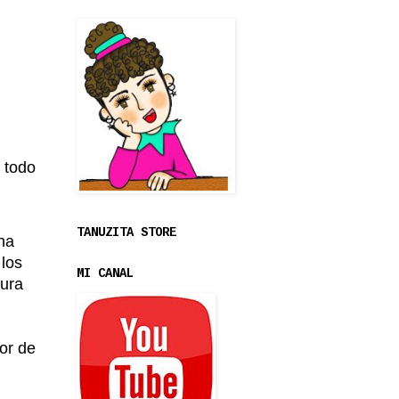
 todo
TANUZITA STORE
na
los
MI CANAL
cura
or de