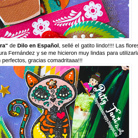
era"
de
Dilo en Español
, sellé el gatito lindo!!!! Las flor
ura Fernández y se me hicieron muy lindas para utilizarl
 perfectos, gracias comadritaaa!!!